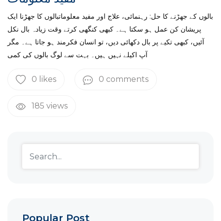
بالوں کے جھڑنے کا حل: رہنمائی، علاج اور مفید معلوماتبالوں کا جھڑنا ایک
پریشان کن عمل ہو سکتا ہے۔ کبھی کنگھی کرتے وقت زیادہ بال نکل
آئیں، کبھی تکیے پر بال دکھائی دیں، تو انسان فکرمند ہو جاتا ہے۔ مگر
آپ اکیلے نہیں ہیں۔ بہت سے لوگ بالوں کی کمی
0 likes
0 comments
185 views
Popular Post