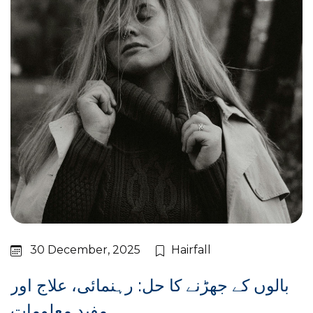
30 December, 2025
Hairfall
بالوں کے جھڑنے کا حل: رہنمائی، علاج اور
مفید معلومات