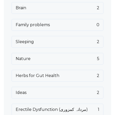
Brain
2
Family problems
0
Sleeping
2
Nature
5
Herbs for Gut Health
2
Ideas
2
Erectile Dysfunction (مردانہ کمزوری)
1