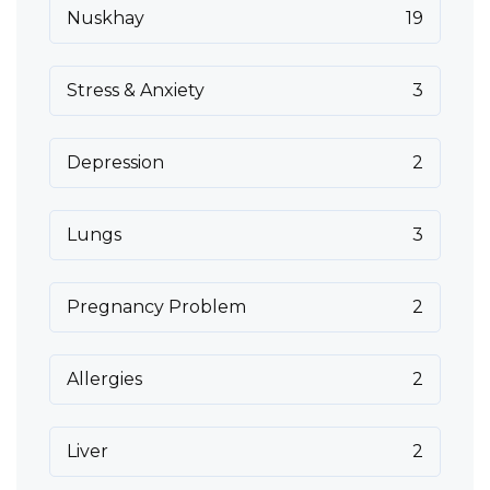
Nuskhay
19
Stress & Anxiety
3
Depression
2
Lungs
3
Pregnancy Problem
2
Allergies
2
Liver
2