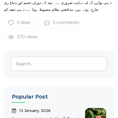
ذہنی توازن کے لیے نہایت ضروری ہے۔ نیند کے دوران جسم اور دماغ ری
چارج ہوتے ہیں، مدافعتی نظام مضبوط ہوتا ہے، ذہنی دھند کم
0 likes
3 comments
270 views
Popular Post
13 January, 2026