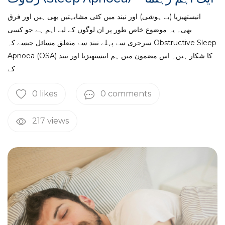
انیستھیزیا (بے ہوشی) اور نیند میں کئی مشابہتیں بھی ہیں اور فرق
بھی۔ یہ موضوع خاص طور پر ان لوگوں کے لیے اہم ہے جو کسی
سرجری سے پہلے نیند سے متعلق مسائل جیسے کہ Obstructive Sleep
Apnoea (OSA) کا شکار ہیں۔ اس مضمون میں ہم انیستھیزیا اور نیند
کے
0 likes
0 comments
217 views