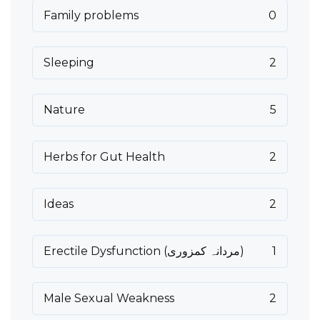
Family problems
0
Sleeping
2
Nature
5
Herbs for Gut Health
2
Ideas
2
Erectile Dysfunction (مردانہ کمزوری)
1
Male Sexual Weakness
2