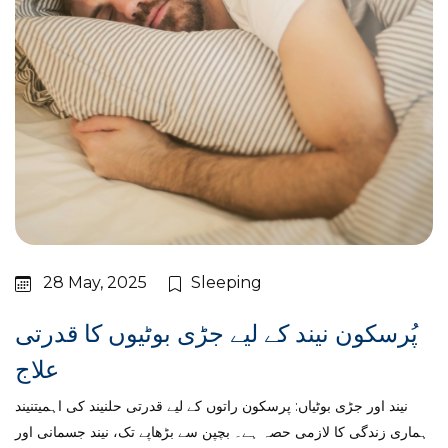
28 May, 2025
Sleeping
پُرسکون نیند کے لیے جڑی بوٹیوں کا قدرتی
علاج
نیند اور جڑی بوٹیاں: پرسکون راتوں کے لیے قدرتی حلنیند کی اہمیتنیند
ہماری زندگی کا لازمی حصہ ہے۔ بچپن سے بڑھاپے تک، نیند جسمانی اور