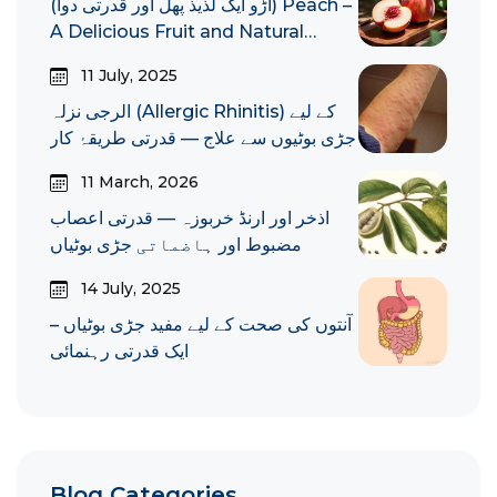
(آڑو ایک لذیذ پھل اور قدرتی دوا) Peach –
A Delicious Fruit and Natural
Remedy
11 July, 2025
الرجی نزلہ (Allergic Rhinitis) کے لیے
جڑی بوٹیوں سے علاج — قدرتی طریقۂ کار
11 March, 2026
اذخر اور ارنڈ خربوزہ — قدرتی اعصاب
مضبوط اور ہاضماتی جڑی بوٹیاں
14 July, 2025
آنتوں کی صحت کے لیے مفید جڑی بوٹیاں –
ایک قدرتی رہنمائی
Blog Categories