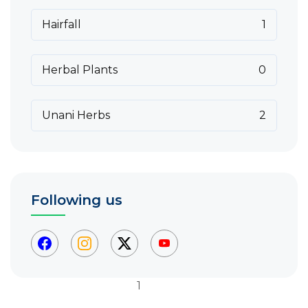
Hairfall
1
Herbal Plants
0
Unani Herbs
2
Following us
1