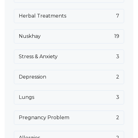
Herbal Treatments
7
Nuskhay
19
Stress & Anxiety
3
Depression
2
Lungs
3
Pregnancy Problem
2
Allergies
2