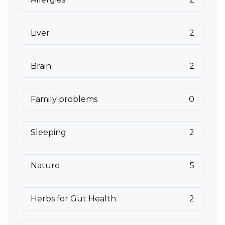
Liver
2
Brain
2
Family problems
0
Sleeping
2
Nature
5
Herbs for Gut Health
2