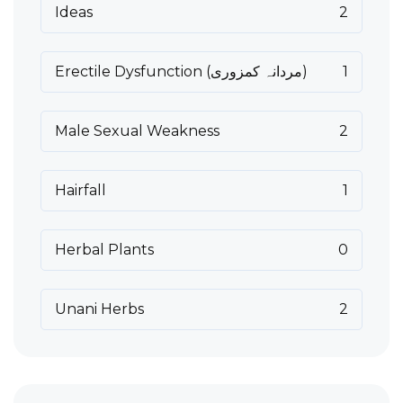
Ideas
2
Erectile Dysfunction (مردانہ کمزوری)
1
Male Sexual Weakness
2
Hairfall
1
Herbal Plants
0
Unani Herbs
2